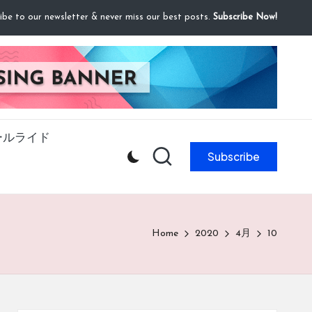
ibe to our newsletter & never miss our best posts.
Subscribe Now!
ールライド
Subscribe
Home
2020
4月
10