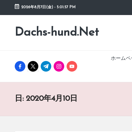
2026年8月7日(金)
-
5:01:57 PM
Skip
to
Dachs-hund.Net
content
ホームペ
facebook.com
twitter.com
t.me
instagram.com
youtube.com
日:
2020年4月10日