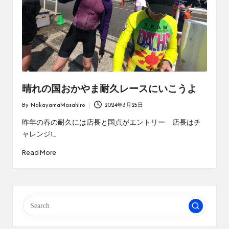
晴れの国おかやま耐久レースにいこうよ
By
NakayamaMasahiro
2024年3月25日
Posted
by
昨年の春の耐久には店長と国貞がエントリー 店長はチ
ャレンジ1…
Read More