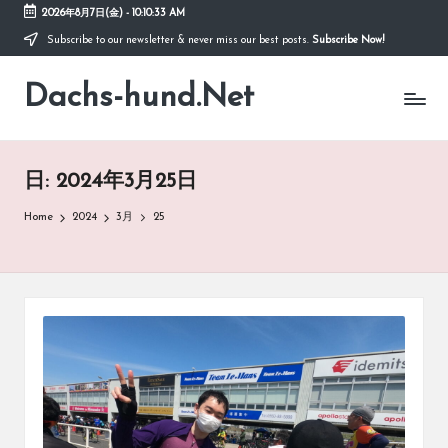
2026年8月7日(金)
-
10:10:33 AM
Subscribe to our newsletter & never miss our best posts.
Subscribe Now!
Skip
to
Dachs-hund.Net
content
日:
2024年3月25日
Home
2024
3月
25