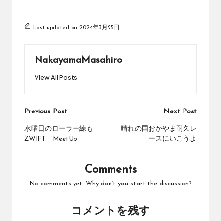
Last updated on 2024年3月25日
NakayamaMasahiro
View All Posts
Post
Previous Post
Next Post
navigation
水曜日のローラー練も
晴れの国おかやま耐久レ
ZWIFT MeetUp
ースにいこうよ
Comments
No comments yet. Why don’t you start the discussion?
コメントを残す