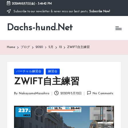
2026年8月7日(金)
-
3:49:42 PM
Subscribe to our newsletter & never miss our best posts.
Subscribe Now!
Skip
to
Dachs-hund.Net
content
Home
ブログ
2020
5月
12
ZWIFT自主練習
Posted
バーチャル練習会
練習会
in
ZWIFT自主練習
By
NakayamaMasahiro
2020年5月12日
No Comments
Posted
by