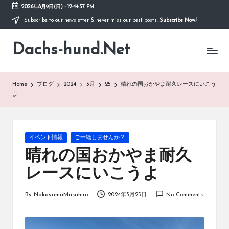
2026年8月9日(日)
-
12:44:57 PM
Subscribe to our newsletter & never miss our best posts.
Subscribe Now!
Skip
to
Dachs-hund.Net
content
Home
ブログ
2024
3月
25
晴れの国おかやま耐久レースにいこう
よ
Posted
イベント情報
ご一緒しませんか？
in
晴れの国おかやま耐久
レースにいこうよ
By
NakayamaMasahiro
2024年3月25日
No Comments
Posted
by