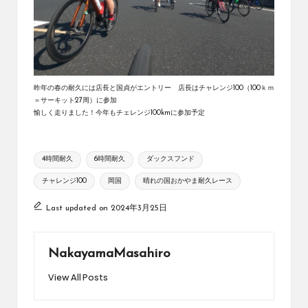
昨年の春の耐久には店長と国貞がエントリー 店長はチャレンジ100（100ｋｍ
＝サーキット27周）に参加
愉しく走りました！今年もチェレンジ100kmに参加予定
Tags:
4時間耐久
6時間耐久
ダックスフンド
チャレンジ100
岡国
晴れの国おかやま耐久レース
Last updated on 2024年3月25日
NakayamaMasahiro
View All Posts